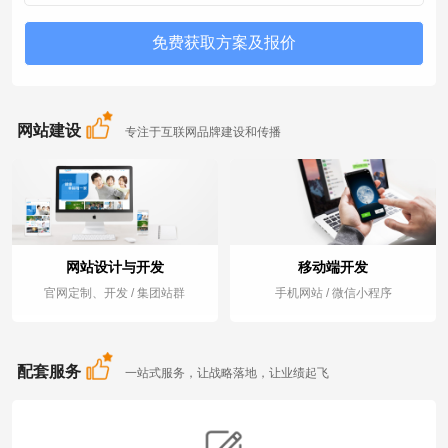
网站建设
专注于互联网品牌建设和传播
网站设计与开发
移动端开发
官网定制、开发 / 集团站群
手机网站 / 微信小程序
配套服务
一站式服务，让战略落地，让业绩起飞