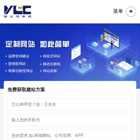
菜单
免费获取建站方案